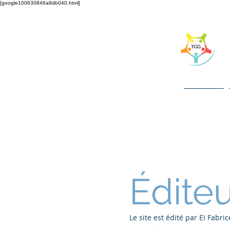
[google100630846a9db040.html]
L
Ass
Accueil
Éditeu
Le site est édité par EI Fabr