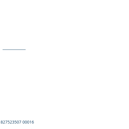
S
Contact
 827523507 00016