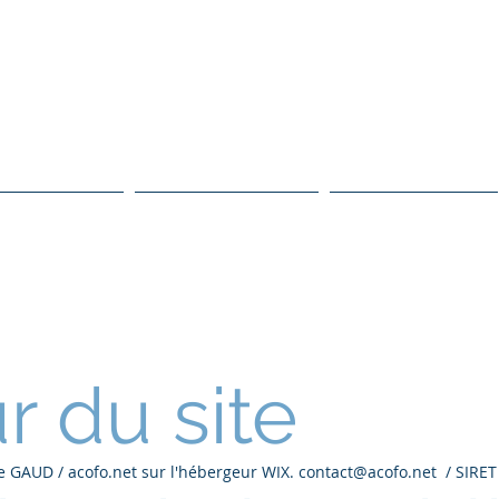
ES TALENTS DU GRAND GENEVOI
ociation de réseautage du Grand Genève
Evènements
Qui sommes nous ?
Adhésion en ligne
r du site
ice GAUD / acofo.net sur l'hébergeur WIX.
contact@acofo.net
/ SIRET