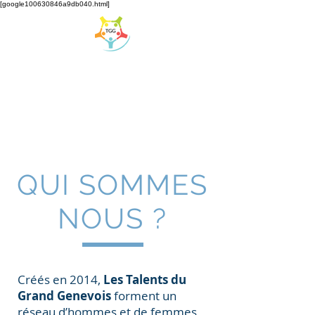
[google100630846a9db040.html]
LES TALENTS DU
GRAND GENEVOIS
Association de réseautage du Grand Genève
QUI SOMMES
NOUS ?
Créés en 2014,
Les Talents du
Grand Genevois
forment un
réseau d’hommes et de femmes