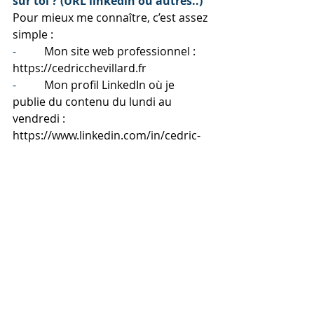
sur toi ? (URL linkedin ou autres..)
Pour mieux me connaître, c’est assez 
simple :
-          
Mon site web professionnel : 
https://cedricchevillard.fr
-          
Mon profil LinkedIn où je 
publie du contenu du lundi au 
vendredi : 
https://www.linkedin.com/in/cedric-
chevillard
-          
Et si vous préférez le format 
vidéo, retrouvez-moi sur ma chaîne 
YouTube 'Le Gladiateur du Web', 
lancée en septembre : 
https://www.youtube.com/@legladiat
eurduweb
➡Que souhaites-tu nous dire de 
plus ? 