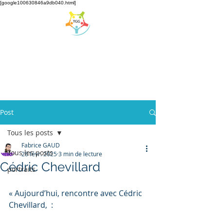
[google100630846a9db040.html]
LES TALENTS DU
GRAND GENEVOIS
Association de réseautage du Grand Genève
Post
Tous les posts
Fabrice GAUD
Tous les posts
28 févr. 2025
3 min de lecture
Cédric Chevillard
portraits
« Aujourd’hui, rencontre avec Cédric 
Chevillard,
: